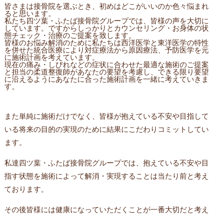
皆さまは接骨院を選ぶとき、初めはどこがいいのか色々悩まれ
ると思います。
私たち四ツ葉・ふたば接骨院グループでは、皆様の声を大切に
しています。ですからしっかりとカウンセリング・お身体の状
態チェック・治療のご提案を致します。
皆様のお悩み解消のために私たちは西洋医学と東洋医学の特性
を併せた統合医療により対症療法から原因療法、予防医学を元
に施術計画を考えています。
現在の痛み・しびれなどの症状に合わせた最適な施術のご提案
と担当の柔道整復師があなたの要望を考慮し、できる限り要望
に沿えるようにあなたに合った施術計画を一緒に考えていきま
す。
また単純に施術だけでなく、皆様が抱えている不安や目指して
いる将来の目的の実現のために結果にこだわりコミットしてい
ます。
私達四ツ葉・ふたば接骨院グループでは、抱えている不安や目
指す状態を施術によって解消・実現することは当たり前と考え
ております。
その後皆様には健康になっていただくことが一番大切だと考え