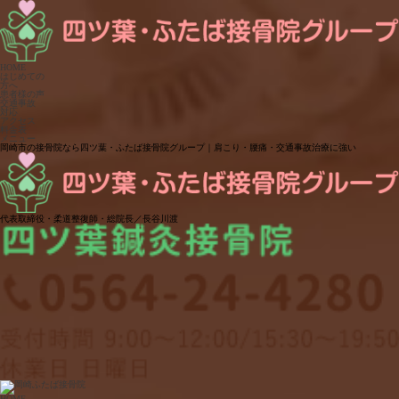
HOME
はじめての
方へ
患者様の声
交通事故
対応
アクセス
料金表
メニュー
岡崎市の接骨院なら四ツ葉・ふたば接骨院グループ｜肩こり・腰痛・交通事故治療に強い
代表取締役・柔道整復師・総院長／長谷川渡
HOME