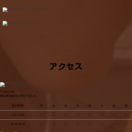
アクセス
〒444-2135
愛知県岡崎市大門5丁目1-15
受付時間
月
火
水
木
金
土
日
祝
9:00-12:00
〇
〇
〇
〇
〇
〇
×
〇
15:30-19:50
〇
〇
〇
〇
〇
〇
×
〇