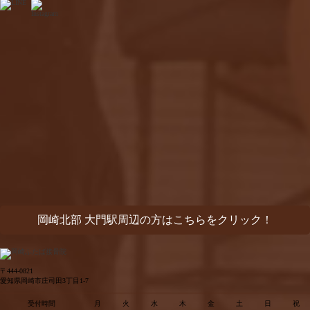
岡崎北部 大門駅周辺の方はこちらをクリック！
〒444-0821
愛知県岡崎市庄司田3丁目1-7
受付時間
月
火
水
木
金
土
日
祝