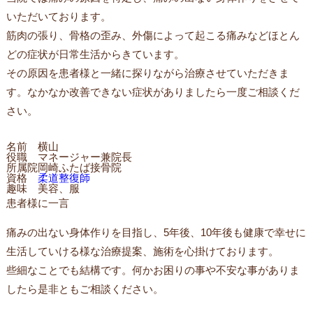
いただいております。
筋肉の張り、骨格の歪み、外傷によって起こる痛みなどほとん
どの症状が日常生活からきています。
その原因を患者様と一緒に探りながら治療させていただきま
す。なかなか改善できない症状がありましたら一度ご相談くだ
さい。
名前
横山
役職
マネージャー兼院長
所属院
岡崎ふたば接骨院
資格
柔道整復師
趣味
美容、服
患者様に一言
痛みの出ない身体作りを目指し、5年後、10年後も健康で幸せに
生活していける様な治療提案、施術を心掛けております。
些細なことでも結構です。何かお困りの事や不安な事がありま
したら是非ともご相談ください。