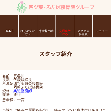
HOME
はじめての
患者様の声
交通事故
アクセス
メニュー
方へ
対応
料金表
スタッフ紹介
名前
長谷川
役職
代表取締役
所属院
四ツ葉鍼灸接骨院
岡崎ふたば接骨院
資格
柔道整復師
趣味
旅行
患者様に一言
当院では痛みの原因を特定し、痛みの出ない身体作りをさせて