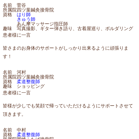
名前
菅谷
所属院
四ツ葉鍼灸接骨院
資格
はり師
きゅう師
あん摩マッサージ指圧師
趣味
写真撮影、ギター弾き語り、古着屋巡り、ボルダリング
患者様に一言
皆さまのお身体のサポートがしっかり出来るように頑張りま
す！
名前
河村
所属院
四ツ葉鍼灸接骨院
資格
柔道整復師
趣味
ショッピング
患者様に一言
皆様が少しでも笑顔で帰っていただけるようにサポートさせて
頂きます。
名前
中村
資格
柔道整復師