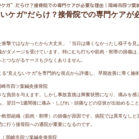
いケガ”だらけ？接骨院での専門ケアが必要な理由｜岡崎市四ツ葉
ないケガ”だらけ？接骨院での専門ケアが
た衝撃ではなかったから大丈夫」「当日は痛くなかったし様子を見
織がダメージを受けています。特にむち打ちや筋肉・靭帯の損傷は
へとつながるケースも少なくありません。
る“見えないケガ”を専門的な視点から評価し、早期改善に導く施
岡崎市四ツ葉鍼灸接骨院
きな負担を与えます。しかし事故直後は興奮状態になり、痛みを感
も、翌日〜1週間後に痛み・しびれ・頭痛などの症状が出始めるこ
い軟部組織（筋肉・靭帯）の損傷が原因です。病院では異常なしと
門に行う接骨院への通院が重要になるのです。
？｜岡崎市四ツ葉鍼灸接骨院