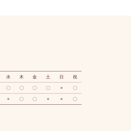
水
木
金
土
日
祝
〇
〇
〇
〇
×
〇
×
〇
〇
×
×
〇