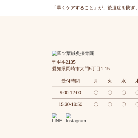
「早くケアすること」が、後遺症を防ぎ
〒444-2135
愛知県岡崎市大門5丁目1-15
受付時間
月
火
水
9:00-12:00
〇
〇
〇
15:30-19:50
〇
〇
〇