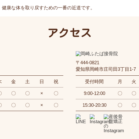
、健康な体を取り戻すための一番の近道です。
アクセス
〒444-0821
愛知県岡崎市庄司田3丁目1-7
木
金
土
日
祝
受付時間
月
火
〇
〇
〇
×
〇
9:00-12:00
〇
〇
〇
〇
〇
×
〇
15:30-20:30
〇
〇