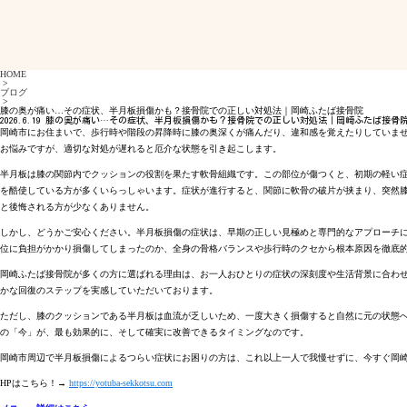
HOME
>
ブログ
>
膝の奥が痛い…その症状、半月板損傷かも？接骨院での正しい対処法｜岡崎ふたば接骨院
2026.6.19
膝の奥が痛い…その症状、半月板損傷かも？接骨院での正しい対処法｜岡崎ふたば接骨
岡崎市にお住まいで、歩行時や階段の昇降時に膝の奥深くが痛んだり、違和感を覚えたりしていま
お悩みですが、適切な対処が遅れると厄介な状態を引き起こします。
半月板は膝の関節内でクッションの役割を果たす軟骨組織です。この部位が傷つくと、初期の軽い
を酷使している方が多くいらっしゃいます。症状が進行すると、関節に軟骨の破片が挟まり、突然
と後悔される方が少なくありません。
しかし、どうかご安心ください。半月板損傷の症状は、早期の正しい見極めと専門的なアプローチ
位に負担がかかり損傷してしまったのか、全身の骨格バランスや歩行時のクセから根本原因を徹底
岡崎ふたば接骨院が多くの方に選ばれる理由は、お一人おひとりの症状の深刻度や生活背景に合わ
かな回復のステップを実感していただいております。
ただし、膝のクッションである半月板は血流が乏しいため、一度大きく損傷すると自然に元の状態
の「今」が、最も効果的に、そして確実に改善できるタイミングなのです。
岡崎市周辺で半月板損傷によるつらい症状にお困りの方は、これ以上一人で我慢せずに、今すぐ岡
HPはこちら！→
https://yotuba-sekkotsu.com