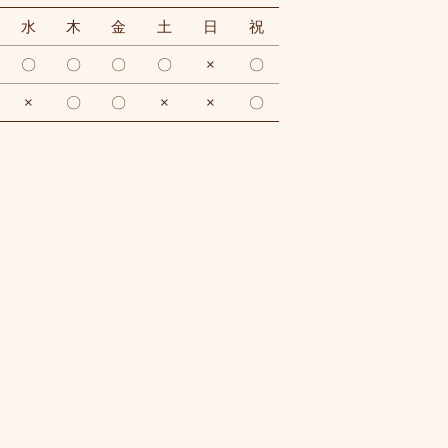
水
木
金
土
日
祝
〇
〇
〇
〇
×
〇
×
〇
〇
×
×
〇