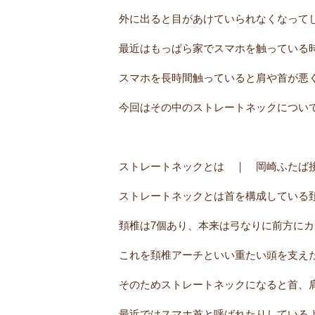
外に出ると目があけていられなくなって
最近はもっぱら家でスマホを触っている
スマホを長時間触っていると肩や首が悪
今回はその中のストレートネックについ
ストレートネックとは ｜ 岡崎ふたば
ストレートネックとは首を構成している
頚椎は7個あり、本来は弓なりに前方に
これを頚椎アーチといい重たい頭を支え
そのためストレートネックになると首、
最近ではスマホ首と呼ばれたりしている