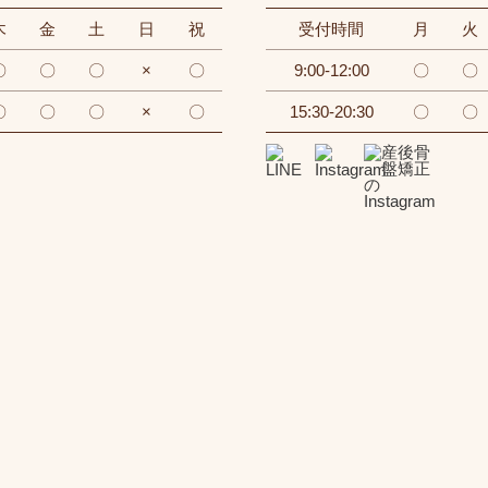
木
金
土
日
祝
受付時間
月
火
〇
〇
〇
×
〇
9:00-12:00
〇
〇
〇
〇
〇
×
〇
15:30-20:30
〇
〇