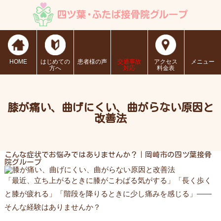
HOME
はじめての
患者様の声
交通事故
アクセス
メニュー
方へ
対応
料金表
膝が痛い、曲げにくい、曲がらない原因と
改善法
こんな症状でお悩みではありませんか？｜岡崎市の四ツ葉接骨
院グループ
「最近、立ち上がるときに膝がこわばる気がする」「長く歩く
と膝が疲れる」「階段を降りるときに少し痛みを感じる」——
そんな経験はありませんか？