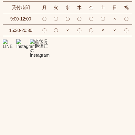
受付時間
月
火
水
木
金
土
日
祝
9:00-12:00
〇
〇
〇
〇
〇
〇
×
〇
15:30-20:30
〇
〇
×
〇
〇
×
×
〇