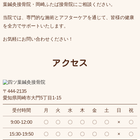
葉鍼灸接骨院・岡崎ふたば接骨院にご相談ください。
当院では、専門的な施術とアフターケアを通じて、皆様の健康
を全力でサポートいたします。
お気軽にお問い合わせください！
アクセス
〒444-2135
愛知県岡崎市大門5丁目1-15
受付時間
月
火
水
木
金
土
日
祝
9:00-12:00
〇
〇
〇
〇
〇
〇
×
〇
15:30-19:50
〇
〇
〇
〇
〇
〇
×
〇