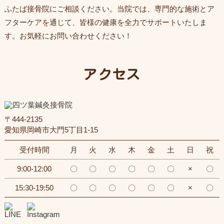
ふたば接骨院にご相談ください。当院では、専門的な施術とア
フターケアを通じて、皆様の健康を全力でサポートいたしま
す。お気軽にお問い合わせください！
アクセス
〒444-2135
愛知県岡崎市大門5丁目1-15
受付時間
月
火
水
木
金
土
日
祝
9:00-12:00
〇
〇
〇
〇
〇
〇
×
〇
15:30-19:50
〇
〇
〇
〇
〇
〇
×
〇