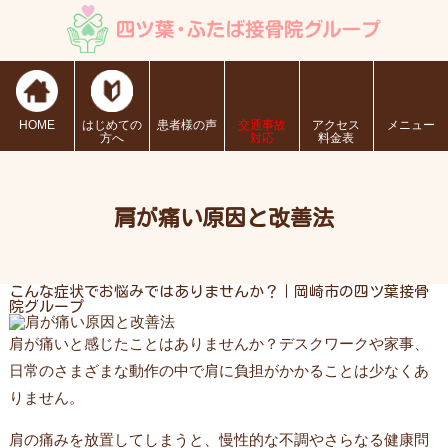
HOME
はじめての
患者様の声
交通事故
アクセス
メニュー
方へ
対応
料金表
肩が痛い原因と改善法
こんな症状でお悩みではありませんか？｜岡崎市の四ツ葉接骨
院グループ
肩が痛いと感じたことはありませんか？デスクワークや家事、
日常のさまざまな動作の中で肩に負担がかかることは少なくあ
りません。
肩の痛みを放置してしまうと、慢性的な不調やさらなる健康問