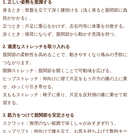
1. 正しい姿勢を意識する
座るとき：骨盤を立てて深く腰掛ける（浅く座ると股関節に負
担がかかる）。
立つとき：片足に重心をかけず、左右均等に体重を分散する。
歩くとき：猫背にならず、股関節から動かす意識を持つ。
2. 適度なストレッチを取り入れる
股関節の柔軟性を高めることで、動きやすくなり痛みの予防に
つながります。
開脚ストレッチ：股関節を開くことで可動域を広げる。
ヒップストレッチ：仰向けに寝て片足をもう片方の膝の上に乗
せ、ゆっくり引き寄せる。
太ももストレッチ：椅子に座り、片足を反対側の膝に乗せて前
屈する。
3. 筋力をつけて股関節を安定させる
スクワット：無理のない範囲で深くしゃがみすぎず行う。
ヒップリフト：仰向けで膝を立て、お尻を持ち上げて数秒キー