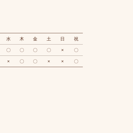
水
木
金
土
日
祝
〇
〇
〇
〇
×
〇
×
〇
〇
×
×
〇