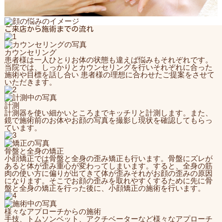
ご来店から施術までの流れ
カウンセリング
患者様は一人ひとりお体の状態も違えば悩みもそれぞれです。
当院では、しっかりとカウンセリングを行いそれぞれに合った
施術や目標を話し合い 患者様の理想に合わせたご提案をさせて
いただきます。
計測
計測器を使い細かいところまでキッチリと計測します。また、
鏡で施術前のお体やお顔の写真を撮影し現状を確認してもらっ
ています。
骨盤と全身の矯正
小顔矯正では骨盤と全身の歪み矯正も行います。骨盤にズレが
あると体が歪み重心が変わってしまいます。すると、全身の筋
肉の使い方に偏りが出てきて体が歪みそれがお顔の歪みの原因
になります。そこでお顔の歪みを取れやすくするために先に骨
盤と全身の矯正を行った後に、小顔矯正の施術を行います。
様々なアプローチからの施術
手技、トムソンベット、アクチベーターなど様々なアプローチ