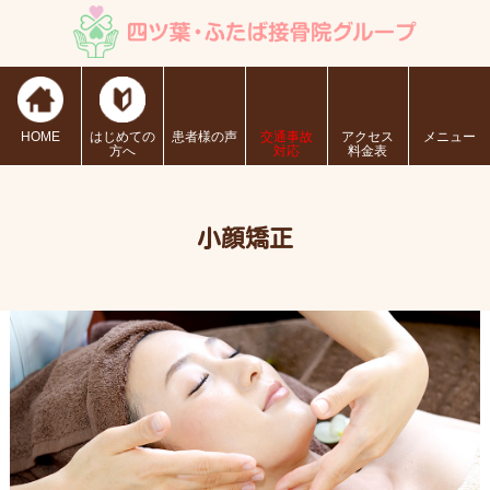
HOME
はじめての
患者様の声
交通事故
アクセス
メニュー
方へ
対応
料金表
小顔矯正