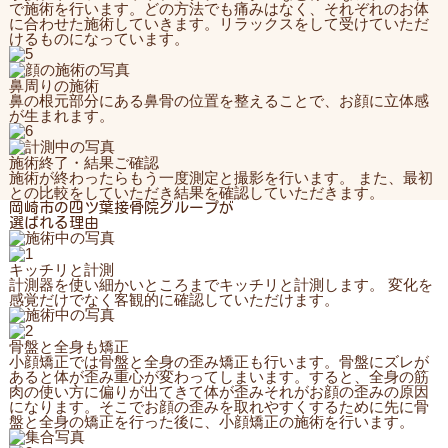
で施術を行います。どの方法でも痛みはなく、それぞれのお体
に合わせた施術していきます。リラックスをして受けていただ
けるものになっています。
鼻周りの施術
鼻の根元部分にある鼻骨の位置を整えることで、お顔に立体感
が生まれます。
施術終了・結果ご確認
施術が終わったらもう一度測定と撮影を行います。 また、最初
との比較をしていただき結果を確認していただきます。
岡崎市の四ツ葉接骨院グループが
選ばれる理由
キッチリと計測
計測器を使い細かいところまでキッチリと計測します。 変化を
感覚だけでなく客観的に確認していただけます。
骨盤と全身も矯正
小顔矯正では骨盤と全身の歪み矯正も行います。骨盤にズレが
あると体が歪み重心が変わってしまいます。すると、全身の筋
肉の使い方に偏りが出てきて体が歪みそれがお顔の歪みの原因
になります。そこでお顔の歪みを取れやすくするために先に骨
盤と全身の矯正を行った後に、小顔矯正の施術を行います。