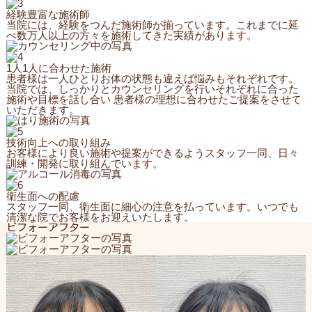
経験豊富な施術師
当院には、経験をつんだ施術師が揃っています。これまでに延
べ数万人以上の方々を施術してきた実績があります。
1人1人に合わせた施術
患者様は一人ひとりお体の状態も違えば悩みもそれぞれです。
当院では、しっかりとカウンセリングを行いそれぞれに合った
施術や目標を話し合い 患者様の理想に合わせたご提案をさせて
いただきます。
技術向上への取り組み
お客様により良い施術や提案ができるようスタッフ一同、日々
訓練・開発に取り組んでいます。
衛生面への配慮
スタッフ一同、衛生面に細心の注意を払っています。いつでも
清潔な院でお客様をお迎えいたします。
ビフォーアフター