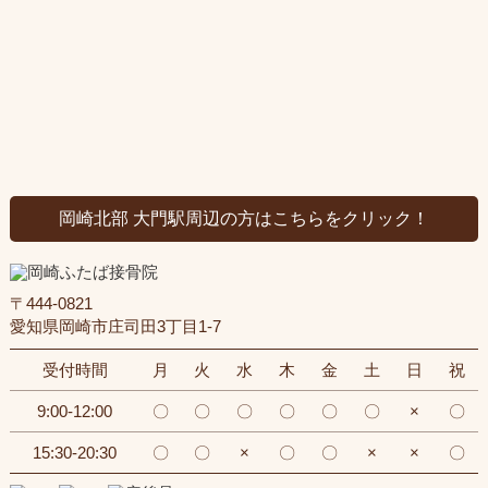
岡崎北部 大門駅周辺の方はこちらをクリック！
〒444-0821
愛知県岡崎市庄司田3丁目1-7
受付時間
月
火
水
木
金
土
日
祝
9:00-12:00
〇
〇
〇
〇
〇
〇
×
〇
15:30-20:30
〇
〇
×
〇
〇
×
×
〇