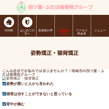
HOME
はじめての
患者様の声
交通事故
アクセス
メニュー
方へ
対応
料金表
姿勢矯正・猫背矯正
こんな症状でお悩みではありませんか？｜岡崎市の四ツ葉・ふ
たば接骨院グループ
姿勢が悪いと人から言われた
猫背は治すことができないと思っている
背中が痛む