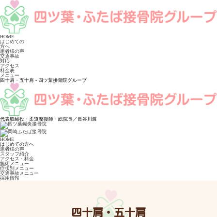
HOME
はじめての
方へ
患者様の声
交通事故
対応
アクセス
料金表
メニュー
四十肩・五十肩 - 四ツ葉接骨院グループ
代表取締役・柔道整復師・総院長／長谷川渡
HOME
はじめての方へ
患者様の声
スタッフ紹介
アクセス・料金
施術メニュー
症状別メニュー
交通事故メニュー
採用情報
四十肩・五十肩