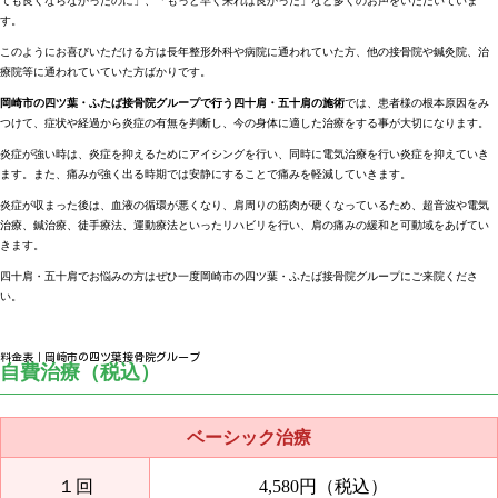
ても良くならなかったのに」、「もっと早く来れば良かった」など多くのお声をいただいていま
す。
このようにお喜びいただける方は長年整形外科や病院に通われていた方、他の接骨院や鍼灸院、治
療院等に通われていていた方ばかりです。
岡崎市の
四ツ葉・ふたば接骨院グループで行う四十肩・五十肩の施術
では、患者様の根本原因をみ
つけて、症状や経過から炎症の有無を判断し、今の身体に適した治療をする事が大切になります。
炎症が強い時は、炎症を抑えるためにアイシングを行い、同時に電気治療を行い炎症を抑えていき
ます。また、痛みが強く出る時期では安静にすることで痛みを軽減していきます。
炎症が収まった後は、血液の循環が悪くなり、肩周りの筋肉が硬くなっているため、超音波や電気
治療、鍼治療、徒手療法、運動療法といったリハビリを行い、肩の痛みの緩和と可動域をあげてい
きます。
四十肩・五十肩でお悩みの方はぜひ一度岡崎市の四ツ葉・ふたば接骨院グループにご来院くださ
い。
料金表｜岡崎市の四ツ葉接骨院グループ
自費治療（税込）
ベーシック治療
１回
4,580円（税込）