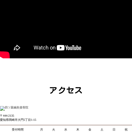
アクセス
〒444-2135
愛知県岡崎市大門5丁目1-15
受付時間
月
火
水
木
金
土
日
祝