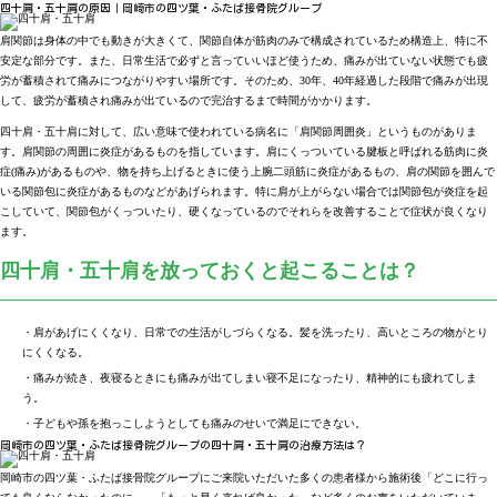
四十肩・五十肩の原因｜岡崎市の四ツ葉・ふたば接骨院グループ
肩関節は身体の中でも動きが大きくて、関節自体が筋肉のみで構成されているため構造上、特に不
安定な部分です。また、日常生活で必ずと言っていいほど使うため、痛みが出ていない状態でも疲
労が蓄積されて痛みにつながりやすい場所です。そのため、30年、40年経過した段階で痛みが出現
して、疲労が蓄積され痛みが出ているので完治するまで時間がかかります。
四十肩・五十肩に対して、広い意味で使われている病名に「肩関節周囲炎」というものがありま
す。肩関節の周囲に炎症があるものを指しています。肩にくっついている腱板と呼ばれる筋肉に炎
症(痛み)があるものや、物を持ち上げるときに使う上腕二頭筋に炎症があるもの、肩の関節を囲んで
いる関節包に炎症があるものなどがあげられます。特に肩が上がらない場合では関節包が炎症を起
こしていて、関節包がくっついたり、硬くなっているのでそれらを改善することで症状が良くなり
ます。
四十肩・五十肩を放っておくと起こることは？
・肩があげにくくなり、日常での生活がしづらくなる。髪を洗ったり、高いところの物がとり
にくくなる。
・痛みが続き、夜寝るときにも痛みが出てしまい寝不足になったり、精神的にも疲れてしま
う。
・子どもや孫を抱っこしようとしても痛みのせいで満足にできない。
岡崎市の四ツ葉・ふたば接骨院グループの四十肩・五十肩の治療方法は？
岡崎市の四ツ葉・ふたば接骨院グループにご来院いただいた多くの患者様から施術後「どこに行っ