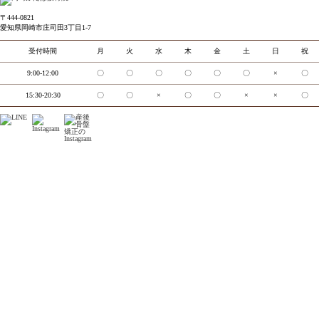
〒444-0821
愛知県岡崎市庄司田3丁目1-7
受付時間
月
火
水
木
金
土
日
祝
9:00-12:00
〇
〇
〇
〇
〇
〇
×
〇
15:30-20:30
〇
〇
×
〇
〇
×
×
〇