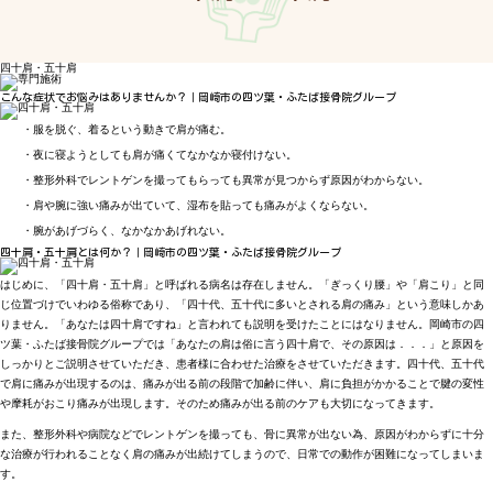
四十肩・五十肩
こんな症状でお悩みはありませんか？｜岡崎市の四ツ葉・ふたば接骨院グループ
・服を脱ぐ、着るという動きで肩が痛む。
・夜に寝ようとしても肩が痛くてなかなか寝付けない。
・整形外科でレントゲンを撮ってもらっても異常が見つからず原因がわからない。
・肩や腕に強い痛みが出ていて、湿布を貼っても痛みがよくならない。
・腕があげづらく、なかなかあげれない。
四十肩・五十肩とは何か？｜岡崎市の四ツ葉・ふたば接骨院グループ
はじめに、「四十肩・五十肩」と呼ばれる病名は存在しません。「ぎっくり腰」や「肩こり」と同
じ位置づけでいわゆる俗称であり、「四十代、五十代に多いとされる肩の痛み」という意味しかあ
りません。「あなたは四十肩ですね」と言われても説明を受けたことにはなりません。岡崎市の四
ツ葉・ふたば接骨院グループでは「あなたの肩は俗に言う四十肩で、その原因は．．．」と原因を
しっかりとご説明させていただき、患者様に合わせた治療をさせていただきます。四十代、五十代
で肩に痛みが出現するのは、痛みが出る前の段階で加齢に伴い、肩に負担がかかることで腱の変性
や摩耗がおこり痛みが出現します。そのため痛みが出る前のケアも大切になってきます。
また、整形外科や病院などでレントゲンを撮っても、骨に異常が出ない為、原因がわからずに十分
な治療が行われることなく肩の痛みが出続けてしまうので、日常での動作が困難になってしまいま
す。