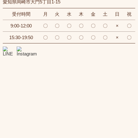
愛知県岡崎市大門5丁目1-15
受付時間
月
火
水
木
金
土
日
祝
9:00-12:00
〇
〇
〇
〇
〇
〇
×
〇
15:30-19:50
〇
〇
〇
〇
〇
〇
×
〇