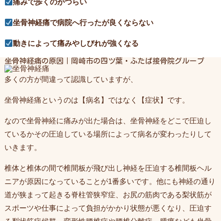
痛みで歩くのがつらい
坐骨神経痛で病院へ行ったが良くならない
動きによって痛みやしびれが強くなる
坐骨神経痛の原因｜岡崎市の四ツ葉・ふたば接骨院グループ
多くの方が間違って認識していますが、
坐骨神経痛というのは【病名】ではなく【症状】です。
なので坐骨神経に痛みが出た場合は、坐骨神経をどこで圧迫し
ているかその圧迫している場所によって病名が変わったりして
いきます。
椎体と椎体の間で椎間板が飛び出し神経を圧迫する椎間板ヘル
ニアが原因になっていることが1番多いです。他にも神経の通り
道が狭まって起きる脊柱管狭窄症、お尻の筋肉である梨状筋が
スポーツや仕事によって負担がかかり状態が悪くなり、圧迫す