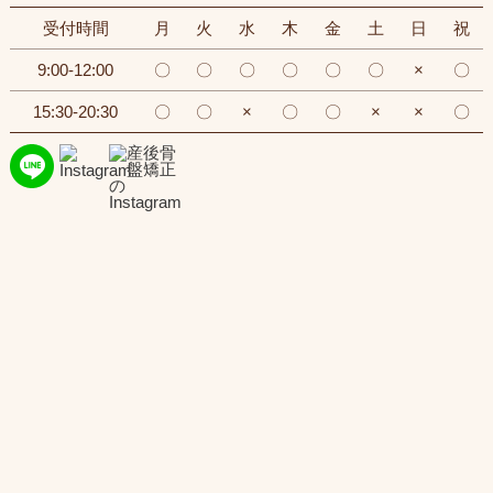
受付時間
月
火
水
木
金
土
日
祝
9:00-12:00
〇
〇
〇
〇
〇
〇
×
〇
15:30-20:30
〇
〇
×
〇
〇
×
×
〇